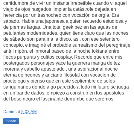
certidumbre de vivir un instante irrepetible cuando vi aquel
viejo de ojos rasgados limpiar la catástrofe dejada en
herencia por un trasnocheo con vocación de orgía. Era
sábado. Había una japonesa a quien recuerdo estudiosa y
de piernas largas. Una total geek pez en las aguas de
petulantes modernidades, quien tiene claro que las noches
de sábado son para ir a la disco, así, con ese setentero
concepto, e imaginé el probable surrealismo del peregrinaje
antril nipón, el inmoral paseo de la noche tokiana entre
flecos púrpuras y culitos cosplay. Recordé que entre mis
postergados personajes yace la guerrera manga de tez
morena y cabello apastelado , una aspiracional noche
eterna de neones y anciano filosofal con vocación de
proctólogo y pienso que en este septiembre de soles
sanguinarios donde algo parecido a todo mi futuro se juega
en un par de dados, empiezo a construir en los apóstoles
del beso negro el fascinante derrumbe que seremos.
Daniel
at
9:03 AM
Share